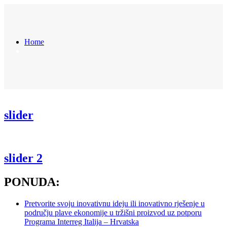
Home
slider
slider 2
PONUDA:
Pretvorite svoju inovativnu ideju ili inovativno rješenje u
području plave ekonomije u tržišni proizvod uz potporu
Programa Interreg Italija – Hrvatska