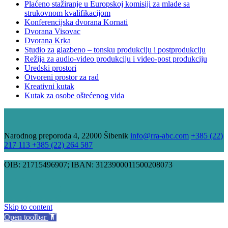
Plaćeno stažiranje u Europskoj komisiji za mlade sa
strukovnom kvalifikacijom
Konferencijska dvorana Kornati
Dvorana Visovac
Dvorana Krka
Studio za glazbeno – tonsku produkciju i postprodukciju
Režija za audio-video produkciju i video-post produkciju
Uredski prostori
Otvoreni prostor za rad
Kreativni kutak
Kutak za osobe oštećenog vida
Narodnog preporoda 4, 22000 Šibenik
info@rra-abc.com
+385 (22)
217 113 +385 (22) 264 587
OIB: 21715496907; IBAN: 3123900011500208073
Skip to content
Open toolbar