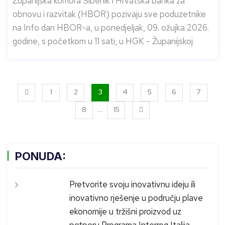
Županijska komora Šibenik i Hrvatska banka za
obnovu i razvitak (HBOR) pozivaju sve poduzetnike
na Info dan HBOR-a, u ponedjeljak, 09. ožujka 2026.
godine, s početkom u 11 sati, u HGK - Županijskoj
1
2
3
4
5
6
7
…
8
15
PONUDA:
Pretvorite svoju inovativnu ideju ili
inovativno rješenje u području plave
ekonomije u tržišni proizvod uz