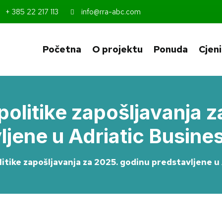
+ 385 22 217 113
info@rra-abc.com
Početna
O projektu
Ponuda
Cjen
politike zapošljavanja 
ljene u Adriatic Busine
litike zapošljavanja za 2025. godinu predstavljene u