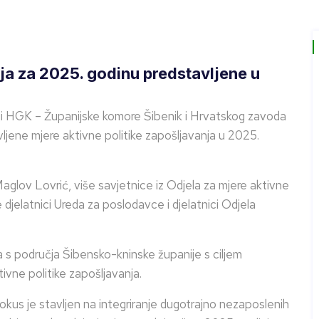
nja za 2025. godinu predstavljene u
iji HGK – Županijske komore Šibenik i Hrvatskog zavoda
ljene mjere aktivne politike zapošljavanja u 2025.
Maglov Lovrić, više savjetnice iz Odjela za mjere aktivne
djelatnici Ureda za poslodavce i djelatnici Odjela
 s područja Šibensko-kninske županije s ciljem
vne politike zapošljavanja.
okus je stavljen na integriranje dugotrajno nezaposlenih