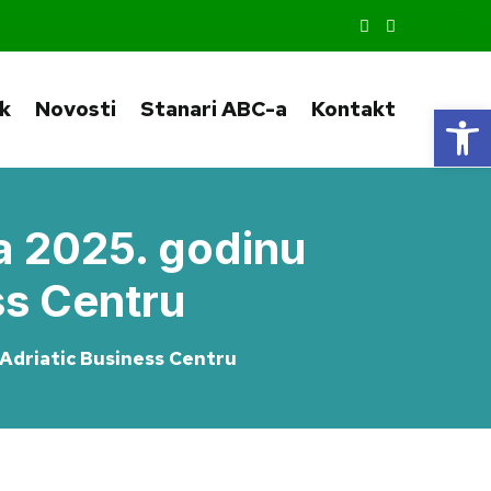
ik
Novosti
Stanari ABC-a
Kontakt
Op
za 2025. godinu
ss Centru
 Adriatic Business Centru