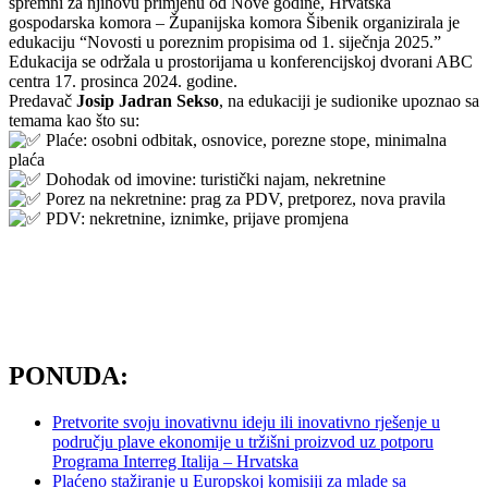
spremni za njihovu primjenu od Nove godine, Hrvatska
gospodarska komora – Županijska komora Šibenik organizirala je
edukaciju “Novosti u poreznim propisima od 1. siječnja 2025.”
Edukacija se održala u prostorijama u konferencijskoj dvorani ABC
centra 17. prosinca 2024. godine.
Predavač
Josip Jadran Sekso
, na edukaciji je sudionike upoznao sa
temama kao što su:
Plaće: osobni odbitak, osnovice, porezne stope, minimalna
plaća
Dohodak od imovine: turistički najam, nekretnine
Porez na nekretnine: prag za PDV, pretporez, nova pravila
PDV: nekretnine, iznimke, prijave promjena
PONUDA:
Pretvorite svoju inovativnu ideju ili inovativno rješenje u
području plave ekonomije u tržišni proizvod uz potporu
Programa Interreg Italija – Hrvatska
Plaćeno stažiranje u Europskoj komisiji za mlade sa