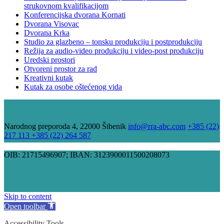
strukovnom kvalifikacijom
Konferencijska dvorana Kornati
Dvorana Visovac
Dvorana Krka
Studio za glazbeno – tonsku produkciju i postprodukciju
Režija za audio-video produkciju i video-post produkciju
Uredski prostori
Otvoreni prostor za rad
Kreativni kutak
Kutak za osobe oštećenog vida
Narodnog preporoda 4, 22000 Šibenik
info@rra-abc.com
+385 (22)
217 113 +385 (22) 264 587
OIB: 21715496907; IBAN: 3123900011500208073
Skip to content
Open toolbar
Accessibility Tools