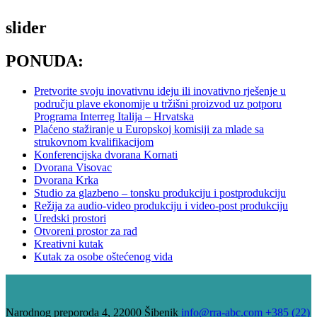
slider
PONUDA:
Pretvorite svoju inovativnu ideju ili inovativno rješenje u
području plave ekonomije u tržišni proizvod uz potporu
Programa Interreg Italija – Hrvatska
Plaćeno stažiranje u Europskoj komisiji za mlade sa
strukovnom kvalifikacijom
Konferencijska dvorana Kornati
Dvorana Visovac
Dvorana Krka
Studio za glazbeno – tonsku produkciju i postprodukciju
Režija za audio-video produkciju i video-post produkciju
Uredski prostori
Otvoreni prostor za rad
Kreativni kutak
Kutak za osobe oštećenog vida
Narodnog preporoda 4, 22000 Šibenik
info@rra-abc.com
+385 (22)