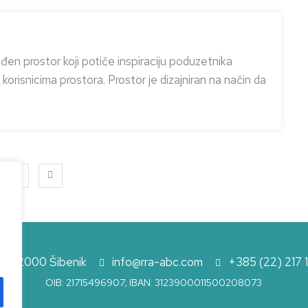
eđen prostor koji potiče inspiraciju poduzetnika
orisnicima prostora. Prostor je dizajniran na način da
2
4, 22000 Šibenik
info@rra-abc.com
+385 (22) 217 
OIB: 21715496907; IBAN: 3123900011500208073