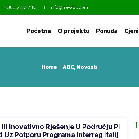
+ 385 22 217 113
info@rra-abc.com
Početna
O projektu
Ponuda
Cjen
Home
ABC
,
Novosti
 Ili Inovativno Rješenje U Području Pl
 Uz Potporu Programa Interreg Italij