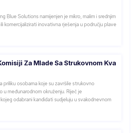
 Blue Solutions namijenjen je mikro, malim i srednjim
ili komercijalizirati inovativna rješenja u području plave
 Komisiji Za Mlade Sa Strukovnom Kva
 priliku osobama koje su završile strukovno
o u međunarodnom okruženju. Riječ je
kojeg odabrani kandidati sudjeluju u svakodnevnom