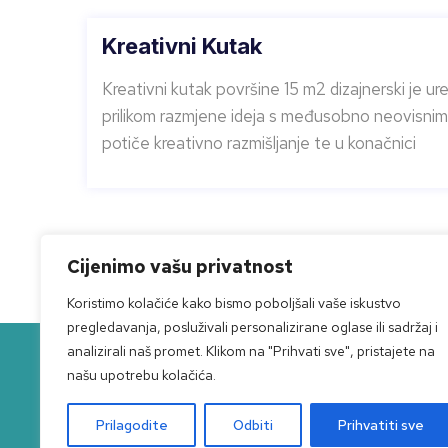
Kreativni Kutak
Kreativni kutak površine 15 m2 dizajnerski je ur
prilikom razmjene ideja s međusobno neovisnim k
potiče kreativno razmišljanje te u konačnici
1
Cijenimo vašu privatnost
Koristimo kolačiće kako bismo poboljšali vaše iskustvo
pregledavanja, posluživali personalizirane oglase ili sadržaj i
analizirali naš promet. Klikom na "Prihvati sve", pristajete na
našu upotrebu kolačića.
Narodnog preporoda 
Prilagodite
Odbiti
Prihvatiti sve