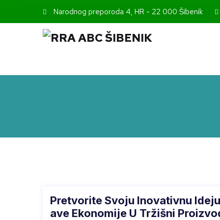
Narodnog preporoda 4, HR - 22 000 Šibenik
Pretvorite Svoju Inovativnu Ideju
Ave Ekonomije U Tržišni Proizvod