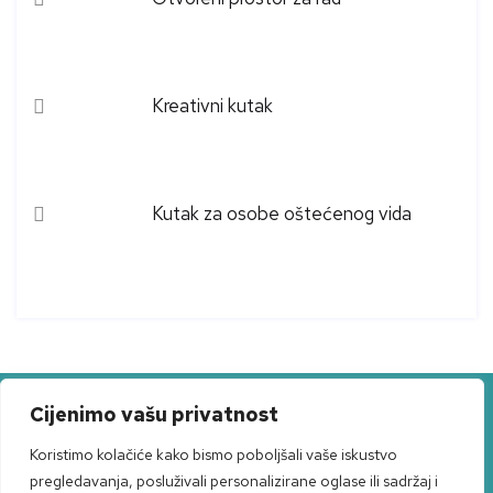
Kreativni kutak
Kutak za osobe oštećenog vida
Cijenimo vašu privatnost
Narodnog preporoda 4, 22000 Šibenik
Koristimo kolačiće kako bismo poboljšali vaše iskustvo
info@rra-abc.com
pregledavanja, posluživali personalizirane oglase ili sadržaj i