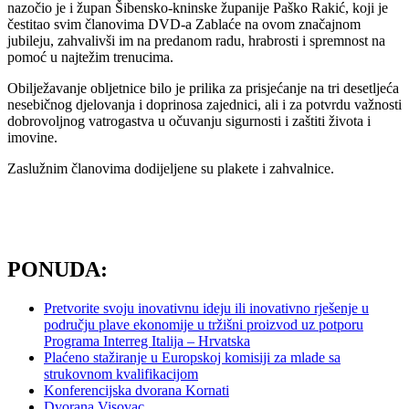
nazočio je i župan Šibensko-kninske županije Paško Rakić, koji je
čestitao svim članovima DVD-a Zablaće na ovom značajnom
jubileju, zahvalivši im na predanom radu, hrabrosti i spremnost na
pomoć u najtežim trenucima.
Obilježavanje obljetnice bilo je prilika za prisjećanje na tri desetljeća
nesebičnog djelovanja i doprinosa zajednici, ali i za potvrdu važnosti
dobrovoljnog vatrogastva u očuvanju sigurnosti i zaštiti života i
imovine.
Zaslužnim članovima dodijeljene su plakete i zahvalnice.
PONUDA:
Pretvorite svoju inovativnu ideju ili inovativno rješenje u
području plave ekonomije u tržišni proizvod uz potporu
Programa Interreg Italija – Hrvatska
Plaćeno stažiranje u Europskoj komisiji za mlade sa
strukovnom kvalifikacijom
Konferencijska dvorana Kornati
Dvorana Visovac