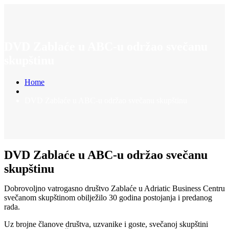
DVD Zablaće u ABC-u održao svečanu
skupštinu
Home
DVD Zablaće u ABC-u održao svečanu skupštinu
DVD Zablaće u ABC-u održao svečanu
skupštinu
Dobrovoljno vatrogasno društvo Zablaće u Adriatic Business Centru
svečanom skupštinom obilježilo 30 godina postojanja i predanog
rada.
Uz brojne članove društva, uzvanike i goste, svečanoj skupštini