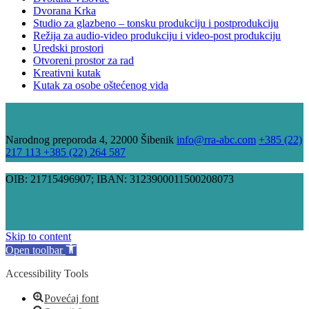
Dvorana Krka
Studio za glazbeno – tonsku produkciju i postprodukciju
Režija za audio-video produkciju i video-post produkciju
Uredski prostori
Otvoreni prostor za rad
Kreativni kutak
Kutak za osobe oštećenog vida
Narodnog preporoda 4, 22000 Šibenik
info@rra-abc.com
+385 (22)
217 113 +385 (22) 264 587
OIB: 21715496907; IBAN: 3123900011500208073
Skip to content
Open toolbar
Accessibility Tools
Povećaj font