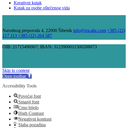
Kreativni kutak
Kutak za osobe oštećenog vida
Narodnog preporoda 4, 22000 Šibenik
info@rra-abc.com
+385 (22)
217 113 +385 (22) 264 587
OIB: 21715496907; IBAN: 3123900011500208073
Skip to content
Open toolbar
Accessibility Tools
Povećaj font
Smanji font
Crno bijelo
High Contrast
Negativni kontrast
Slaba pozadina