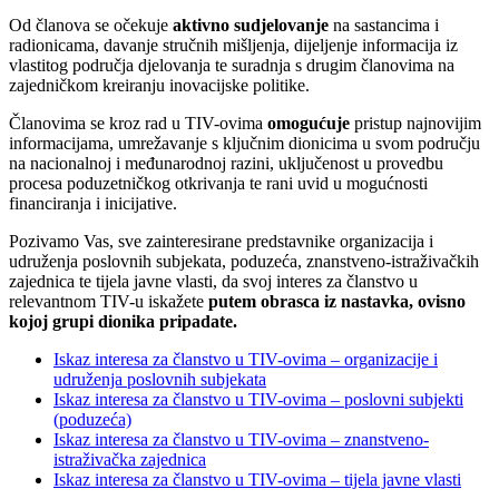
Od članova se očekuje
aktivno sudjelovanje
na sastancima i
radionicama, davanje stručnih mišljenja, dijeljenje informacija iz
vlastitog područja djelovanja te suradnja s drugim članovima na
zajedničkom kreiranju inovacijske politike.
Članovima se kroz rad u TIV-ovima
omogućuje
pristup najnovijim
informacijama, umrežavanje s ključnim dionicima u svom području
na nacionalnoj i međunarodnoj razini, uključenost u provedbu
procesa poduzetničkog otkrivanja te rani uvid u mogućnosti
financiranja i inicijative.
Pozivamo Vas, sve zainteresirane predstavnike organizacija i
udruženja poslovnih subjekata, poduzeća, znanstveno-istraživačkih
zajednica te tijela javne vlasti, da svoj interes za članstvo u
relevantnom TIV-u iskažete
putem obrasca iz nastavka, ovisno
kojoj grupi dionika pripadate.
Iskaz interesa za članstvo u TIV-ovima – organizacije i
udruženja poslovnih subjekata
Iskaz interesa za članstvo u TIV-ovima – poslovni subjekti
(poduzeća)
Iskaz interesa za članstvo u TIV-ovima – znanstveno-
istraživačka zajednica
Iskaz interesa za članstvo u TIV-ovima – tijela javne vlasti