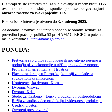
U slučaju da ste zainteresirani za sudjelovanje u većem broju TIV-
ova, molimo da u tom slučaju ispunite i podnesete
odgovarajući
obrazac
zasebno
za svaki pojedini TIV.
Rok za iskaz interesa je otvoren do
3. studenog 2025.
Za dodatne informacije ili upite slobodno se obratite Jedinici za
provedbu i praćenje politika S3 pri HAMAG-BICRO-u putem e-
maila kontakta:
s3.unit@hamagbicro.hr
.
PONUDA:
Pretvorite svoju inovativnu ideju ili inovativno rješenje u
području plave ekonomije u tržišni proizvod uz potporu
Programa Interreg Italija – Hrvatska
Plaćeno stažiranje u Europskoj komisiji za mlade sa
strukovnom kvalifikacijom
Konferencijska dvorana Kornati
Dvorana Visovac
Dvorana Krka
Studio za glazbeno – tonsku produkciju i postprodukciju
Režija za audio-video produkciju i video-post produkciju
Uredski prostori
Otvoreni prostor za rad