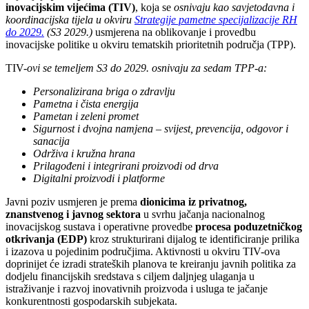
inovacijskim vijećima (TIV)
, koja se
osnivaju kao savjetodavna i
koordinacijska tijela u okviru
Strategije pametne specijalizacije RH
do 2029.
(S3 2029.)
usmjerena na oblikovanje i provedbu
inovacijske politike u okviru tematskih prioritetnih područja (TPP).
TIV-
ovi se temeljem S3 do 2029. osnivaju za sedam TPP-a:
Personalizirana briga o zdravlju
Pametna i čista energija
Pametan i zeleni promet
Sigurnost i dvojna namjena – svijest, prevencija, odgovor i
sanacija
Održiva i kružna hrana
Prilagođeni i integrirani proizvodi od drva
Digitalni proizvodi i platforme
Javni poziv usmjeren je prema
dionicima iz privatnog,
znanstvenog i javnog sektora
u svrhu jačanja nacionalnog
inovacijskog sustava i operativne provedbe
procesa poduzetničkog
otkrivanja (EDP)
kroz strukturirani dijalog te identificiranje prilika
i izazova u pojedinim područjima. Aktivnosti u okviru TIV-ova
doprinijet će izradi strateških planova te kreiranju javnih politika za
dodjelu financijskih sredstava s ciljem daljnjeg ulaganja u
istraživanje i razvoj inovativnih proizvoda i usluga te jačanje
konkurentnosti gospodarskih subjekata.