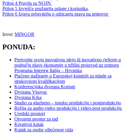
Prilog 4 Pravila za NOJN
Prilog 5 Izvješće pružatelja usluge i korisnika
Prilog 6 Izjava prijavitelja o odricanju prava na prigovor
Izvor:
MINGOR
PONUDA:
Pretvorite svoju inovativnu ideju ili inovativno rješenje u
području plave ekonomije u tržišni proizvod uz potporu
Programa Interreg Italija – Hrvatska
Plaćeno stažiranje u Europskoj komisiji za mlade sa
strukovnom kvalifikacijom
Konferencijska dvorana Kornati
Dvorana Visovac
Dvorana Krka
Studio za glazbeno – tonsku produkciju i postprodukciju
Režija za audio-video produkciju i video-post produkciju
Uredski prostori
Otvoreni prostor za rad
Kreativni kutak
Kutak za osobe oštećenog vida