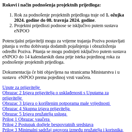
Rokovi i način podnošenja
projektnih
prijedloga:
Rok za podnošenje projektnih prijedloga traje od
1. ožujka
2024. godine do 08. travnja 2024. godine
.
Projektni prijedlozi podnose se isključivo putem sustava
eNPOO
Potencijalni prijavitelji mogu za vrijeme trajanja Poziva postavljati
pitanja u svrhu dobivanja dodatnih pojašnjenja i obrazloženja
odredbi Poziva. Pitanja se mogu podnijeti isključivo putem sustava
eNPOO do 14 kalendarskih dana prije isteka pojedinog roka za
podnošenje projektnih prijedloga.
Dokumentacija će biti objavljena na stranicama Ministarstva i u
sustavu eNPOO prema pojedinoj vrsti vaučera.
Upute za prijavitelje
Obrazac 2 Izjava prijavitelja o usklađenosti s Uputama za
prijavitelje
Obrazac 3 Izjava o korištenim potporama male vrijednosti
Obrazac 4 Skupna izjava prijavitelja
Obrazac 5 Izjava pružatelja usluga
Prilog 1 Obrazac vaučera
Prilog 2 Postupak dodjele bespovratnih sredstava
Prilog 3 Minimalni sadržaj ugovora između pružatelja i korisnika