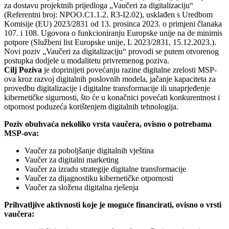
za dostavu projektnih prijedloga „Vaučeri za digitalizaciju“
(Referentni broj: NPOO.C1.1.2. R3-I2.02), usklađen s Uredbom
Komisije (EU) 2023/2831 od 13. prosinca 2023. o primjeni članaka
107. i 108. Ugovora o funkcioniranju Europske unije na de minimis
potpore (Službeni list Europske unije, L 2023/2831, 15.12.2023.).
Novi poziv „Vaučeri za digitalizaciju“ provodi se putem otvorenog
postupka dodjele u modalitetu privremenog poziva.
Cilj Poziva
je doprinijeti povećanju razine digitalne zrelosti MSP-
ova kroz razvoj digitalnih poslovnih modela, jačanje kapaciteta za
provedbu digitalizacije i digitalne transformacije ili unaprjeđenje
kibernetičke sigurnosti, što će u konačnici povećati konkurentnost i
otpornost poduzeća korištenjem digitalnih tehnologija.
Poziv obuhvaća nekoliko vrsta vaučera, ovisno o potrebama
MSP-ova:
Vaučer za poboljšanje digitalnih vještina
Vaučer za digitalni marketing
Vaučer za izradu strategije digitalne transformacije
Vaučer za dijagnostiku kibernetičke otpornosti
Vaučer za složena digitalna rješenja
Prihvatljive aktivnosti koje je moguće financirati, ovisno o vrsti
vaučera: