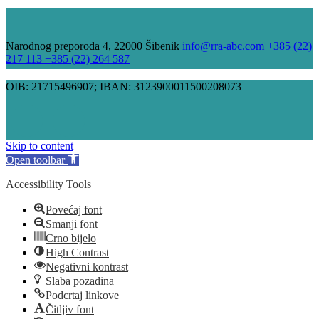
Narodnog preporoda 4, 22000 Šibenik
info@rra-abc.com
+385 (22)
217 113 +385 (22) 264 587
OIB: 21715496907; IBAN: 3123900011500208073
Skip to content
Open toolbar
Accessibility Tools
Povećaj font
Smanji font
Crno bijelo
High Contrast
Negativni kontrast
Slaba pozadina
Podcrtaj linkove
Čitljiv font