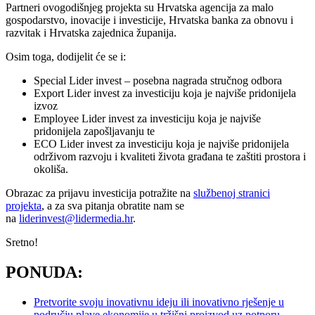
Partneri ovogodišnjeg projekta su Hrvatska agencija za malo
gospodarstvo, inovacije i investicije, Hrvatska banka za obnovu i
razvitak i Hrvatska zajednica županija.
Osim toga, dodijelit će se i:
Special Lider invest – posebna nagrada stručnog odbora
Export Lider invest za investiciju koja je najviše pridonijela
izvoz
Employee Lider invest za investiciju koja je najviše
pridonijela zapošljavanju te
ECO Lider invest za investiciju koja je najviše pridonijela
održivom razvoju i kvaliteti života građana te zaštiti prostora i
okoliša.
Obrazac za prijavu investicija potražite na
službenoj stranici
projekta
, a za sva pitanja obratite nam se
na
liderinvest@lidermedia.hr
.
Sretno!
PONUDA:
Pretvorite svoju inovativnu ideju ili inovativno rješenje u
području plave ekonomije u tržišni proizvod uz potporu