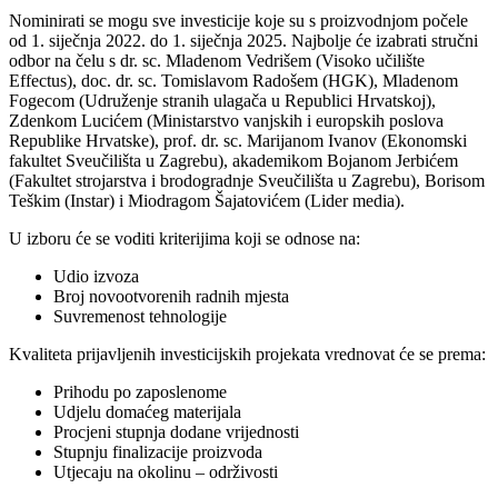
Nominirati se mogu sve investicije koje su s proizvodnjom počele
od 1. siječnja 2022. do 1. siječnja 2025. Najbolje će izabrati stručni
odbor na čelu s dr. sc. Mladenom Vedrišem (Visoko učilište
Effectus), doc. dr. sc. Tomislavom Radošem (HGK), Mladenom
Fogecom (Udruženje stranih ulagača u Republici Hrvatskoj),
Zdenkom Lucićem (Ministarstvo vanjskih i europskih poslova
Republike Hrvatske), prof. dr. sc. Marijanom Ivanov (Ekonomski
fakultet Sveučilišta u Zagrebu), akademikom Bojanom Jerbićem
(Fakultet strojarstva i brodogradnje Sveučilišta u Zagrebu), Borisom
Teškim (Instar) i Miodragom Šajatovićem (Lider media).
U izboru će se voditi kriterijima koji se odnose na:
Udio izvoza
Broj novootvorenih radnih mjesta
Suvremenost tehnologije
Kvaliteta prijavljenih investicijskih projekata vrednovat će se prema:
Prihodu po zaposlenome
Udjelu domaćeg materijala
Procjeni stupnja dodane vrijednosti
Stupnju finalizacije proizvoda
Utjecaju na okolinu – održivosti