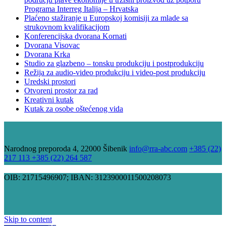
Programa Interreg Italija – Hrvatska
Plaćeno stažiranje u Europskoj komisiji za mlade sa
strukovnom kvalifikacijom
Konferencijska dvorana Kornati
Dvorana Visovac
Dvorana Krka
Studio za glazbeno – tonsku produkciju i postprodukciju
Režija za audio-video produkciju i video-post produkciju
Uredski prostori
Otvoreni prostor za rad
Kreativni kutak
Kutak za osobe oštećenog vida
Narodnog preporoda 4, 22000 Šibenik
info@rra-abc.com
+385 (22)
217 113 +385 (22) 264 587
OIB: 21715496907; IBAN: 3123900011500208073
Skip to content