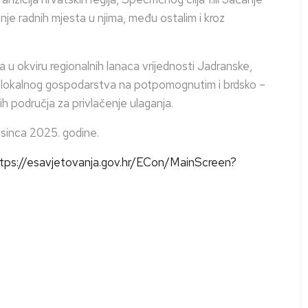
je radnih mjesta u njima, među ostalim i kroz
 u okviru regionalnih lanaca vrijednosti Jadranske,
u lokalnog gospodarstva na potpomognutim i brdsko –
ih područja za privlačenje ulaganja.
osinca 2025. godine.
tps://esavjetovanja.gov.hr/ECon/MainScreen?