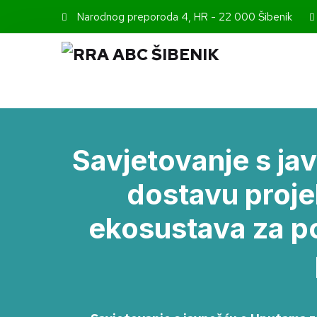
Narodnog preporoda 4, HR - 22 000 Šibenik
Savjetovanje s ja
dostavu proje
ekosustava za p