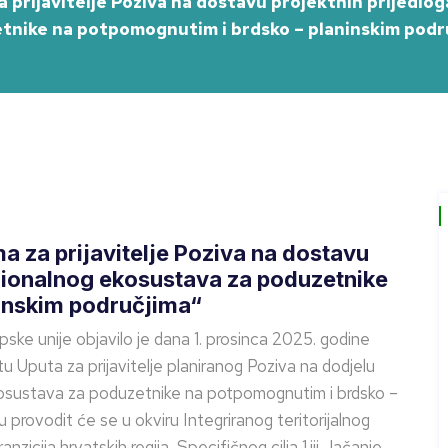
 prijavitelje Poziva na dostavu projektnih prijedlo
tnike na potpomognutim i brdsko – planinskim podr
 za prijavitelje Poziva na dostavu
egionalnog ekosustava za poduzetnike
inskim područjima“
ske unije objavilo je dana 1. prosinca 2025. godine
 Uputa za prijavitelje planiranog Poziva na dodjelu
osustava za poduzetnike na potpomognutim i brdsko –
 provodit će se u okviru Integriranog teritorijalnog
anzicija hrvatskih regija, Specifičnog cilja 1.iii Jačanje