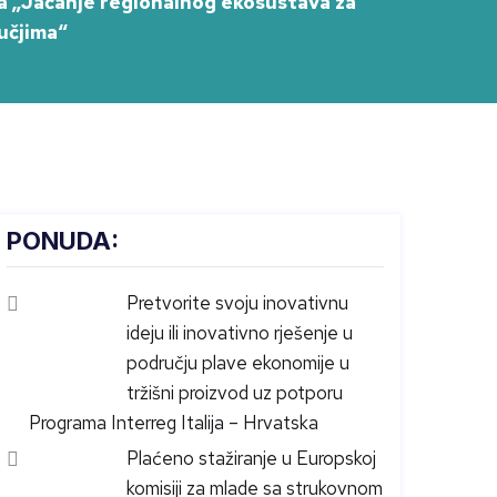
ga „Jačanje regionalnog ekosustava za
učjima“
PONUDA:
Pretvorite svoju inovativnu
ideju ili inovativno rješenje u
području plave ekonomije u
tržišni proizvod uz potporu
Programa Interreg Italija – Hrvatska
Plaćeno stažiranje u Europskoj
komisiji za mlade sa strukovnom