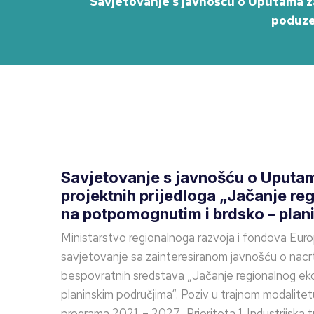
Savjetovanje s javnošću o Uputama za
poduze
Savjetovanje s javnošću o Uputama
projektnih prijedloga „Jačanje r
na potpomognutim i brdsko – plan
Ministarstvo regionalnoga razvoja i fondova Europ
savjetovanje sa zainteresiranom javnošću o nacrtu
bespovratnih sredstava „Jačanje regionalnog ek
planinskim područjima“. Poziv u trajnom modalitetu
programa 2021. – 2027., Prioriteta 1. Industrijska tr