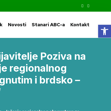
ik
Novosti
Stanari ABC-a
Kontakt
Op
avitelje Poziva na
je regionalnog
nutim i brdsko –
“