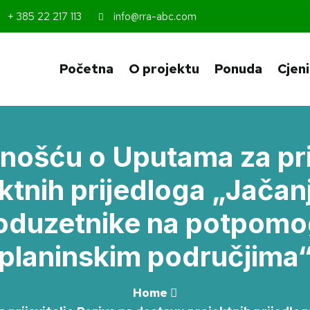
+ 385 22 217 113
info@rra-abc.com
Početna
O projektu
Ponuda
Cjen
vnošću o Uputama za prij
ktnih prijedloga „Jačan
oduzetnike na potpomog
planinskim područjima
Home