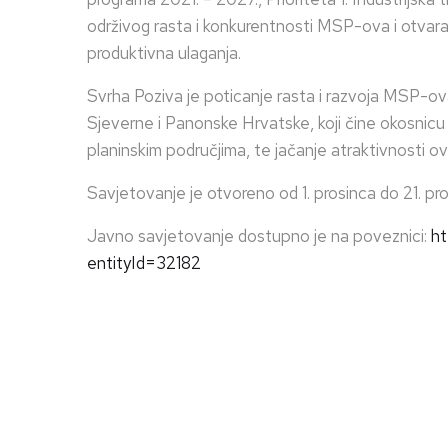
održivog rasta i konkurentnosti MSP-ova i otvaran
produktivna ulaganja.
Svrha Poziva je poticanje rasta i razvoja MSP-ova
Sjeverne i Panonske Hrvatske, koji čine okosnic
planinskim područjima, te jačanje atraktivnosti ov
Savjetovanje je otvoreno od 1. prosinca do 21. pr
Javno savjetovanje dostupno je na poveznici:
ht
entityId=32182