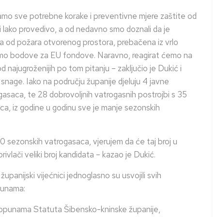
amo sve potrebne korake i preventivne mjere zaštite od
 i lako provedivo, a od nedavno smo doznali da je
ka od požara otvorenog prostora, prebačena iz vrlo
ubimo bodove za EU fondove. Naravno, reagirat ćemo na
 najugroženijih po tom pitanju – zaključio je Dukić i
nage. Iako na području županije djeluju 4 javne
asaca, te 28 dobrovoljnih vatrogasnih postrojbi s 35
ca, iz godine u godinu sve je manje sezonskih
180 sezonskih vatrogasaca, vjerujem da će taj broj u
rivlači veliki broj kandidata – kazao je Dukić.
upanijski vijećnici jednoglasno su usvojili svih
punama:
 dopunama Statuta Šibensko-kninske županije,