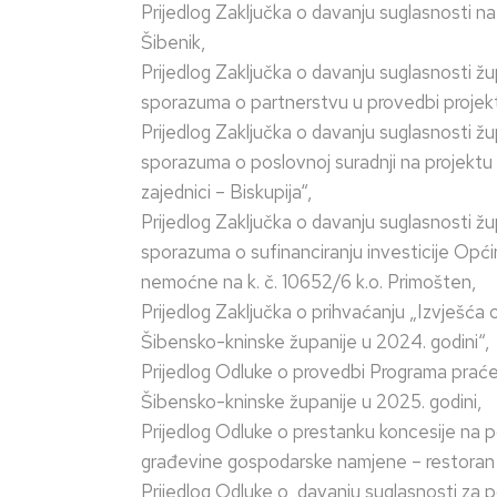
Prijedlog Zaključka o davanju suglasnosti 
Šibenik,
Prijedlog Zaključka o davanju suglasnosti ž
sporazuma o partnerstvu u provedbi projekta
Prijedlog Zaključka o davanju suglasnosti ž
sporazuma o poslovnoj suradnji na projektu „
zajednici – Biskupija“,
Prijedlog Zaključka o davanju suglasnosti ž
sporazuma o sufinanciranju investicije Opći
nemoćne na k. č. 10652/6 k.o. Primošten,
Prijedlog Zaključka o prihvaćanju „Izvješć
Šibensko-kninske županije u 2024. godini“,
Prijedlog Odluke o provedbi Programa prać
Šibensko-kninske županije u 2025. godini,
Prijedlog Odluke o prestanku koncesije na
građevine gospodarske namjene – restoran na 
Prijedlog Odluke o davanju suglasnosti za p