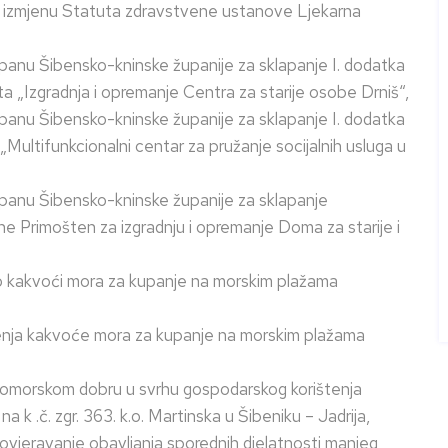
na izmjenu Statuta zdravstvene ustanove Ljekarna
upanu Šibensko-kninske županije za sklapanje I. dodatka
 „Izgradnja i opremanje Centra za starije osobe Drniš“,
upanu Šibensko-kninske županije za sklapanje I. dodatka
Multifunkcionalni centar za pružanje socijalnih usluga u
upanu Šibensko-kninske županije za sklapanje
ne Primošten za izgradnju i opremanje Doma za starije i
a o kakvoći mora za kupanje na morskim plažama
enja kakvoće mora za kupanje na morskim plažama
 pomorskom dobru u svrhu gospodarskog korištenja
k .č. zgr. 363. k.o. Martinska u Šibeniku – Jadrija,
ovjeravanje obavljanja sporednih djelatnosti manjeg