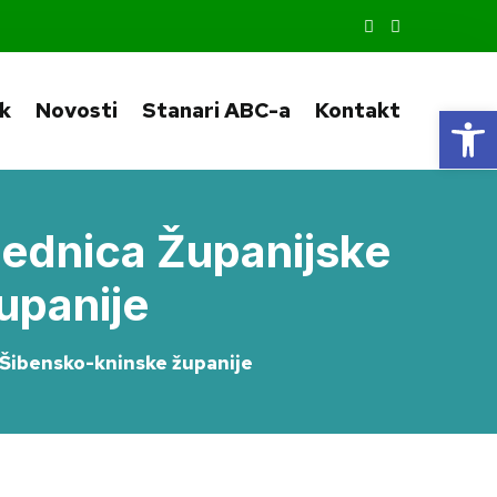
ik
Novosti
Stanari ABC-a
Kontakt
Op
jednica Županijske
upanije
 Šibensko-kninske županije