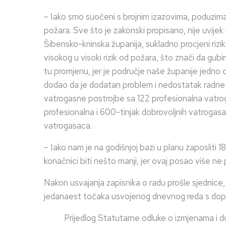
– Iako smo suočeni s brojnim izazovima, poduzim
požara. Sve što je zakonski propisano, nije uvijek
Šibensko-kninska županija, sukladno procjeni rizi
visokog u visoki rizik od požara, što znači da g
tu promjenu, jer je područje naše županije jedno od
dodao da je dodatan problem i nedostatak radne s
vatrogasne postrojbe sa 122 profesionalna vatrog
profesionalna i 600-tinjak dobrovoljnih vatrogasa
vatrogasaca.
– Iako nam je na godišnjoj bazi u planu zaposliti 
konačnici biti nešto manji, jer ovaj posao više ne p
Nakon usvajanja zapisnika o radu prošle sjednice, ž
jedanaest točaka usvojenog dnevnog reda s do
Prijedlog Statutarne odluke o izmjenama i