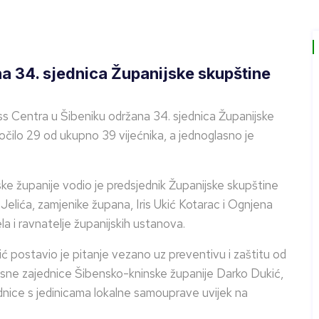
a 34. sjednica Županijske skupštine
ess Centra u Šibeniku održana 34. sjednica Županijske
očilo 29 od ukupno 39 vijećnika, a jednoglasno je
ke županije vodio je predsjednik Županijske skupštine
Jelića, zamjenike župana, Iris Ukić Kotarac i Ognjena
la i ravnatelje županijskih ustanova.
žić postavio je pitanje vezano uz preventivu i zaštitu od
asne zajednice Šibensko-kninske županije Darko Dukić,
ednice s jedinicama lokalne samouprave uvijek na