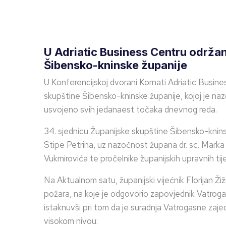
U Adriatic Business Centru održan
Šibensko-kninske županije
U Konferencijskoj dvorani Kornati Adriatic Busin
skupštine Šibensko-kninske županije, kojoj je naz
usvojeno svih jedanaest točaka dnevnog reda.
34. sjednicu Županijske skupštine Šibensko-knins
Stipe Petrina, uz nazočnost župana dr. sc. Marka 
Vukmirovića te pročelnike županijskih upravnih tije
Na Aktualnom satu, županijski vijećnik Florijan Ži
požara, na koje je odgovorio zapovjednik Vatrog
istaknuvši pri tom da je suradnja Vatrogasne zaj
visokom nivou: