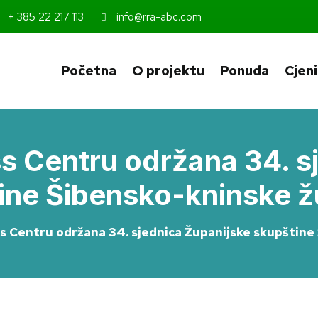
+ 385 22 217 113
info@rra-abc.com
Početna
O projektu
Ponuda
Cjen
ss Centru održana 34. s
ine Šibensko-kninske ž
ss Centru održana 34. sjednica Županijske skupštine