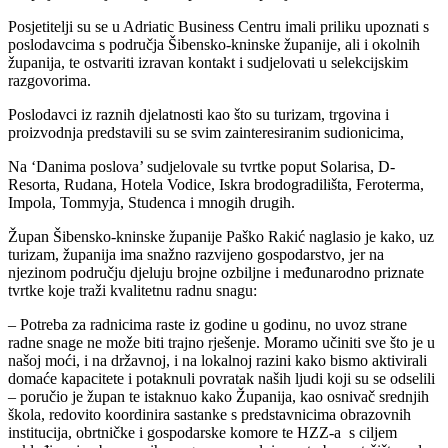
Posjetitelji su se u Adriatic Business Centru imali priliku upoznati s
poslodavcima s područja Šibensko-kninske županije, ali i okolnih
županija, te ostvariti izravan kontakt i sudjelovati u selekcijskim
razgovorima.
Poslodavci iz raznih djelatnosti kao što su turizam, trgovina i
proizvodnja predstavili su se svim zainteresiranim sudionicima,
Na ‘Danima poslova’ sudjelovale su tvrtke poput Solarisa, D-
Resorta, Rudana, Hotela Vodice, Iskra brodogradilišta, Feroterma,
Impola, Tommyja, Studenca i mnogih drugih.
Župan Šibensko-kninske županije Paško Rakić naglasio je kako, uz
turizam, županija ima snažno razvijeno gospodarstvo, jer na
njezinom području djeluju brojne ozbiljne i međunarodno priznate
tvrtke koje traži kvalitetnu radnu snagu:
– Potreba za radnicima raste iz godine u godinu, no uvoz strane
radne snage ne može biti trajno rješenje. Moramo učiniti sve što je u
našoj moći, i na državnoj, i na lokalnoj razini kako bismo aktivirali
domaće kapacitete i potaknuli povratak naših ljudi koji su se odselili
– poručio je župan te istaknuo kako Županija, kao osnivač srednjih
škola, redovito koordinira sastanke s predstavnicima obrazovnih
institucija, obrtničke i gospodarske komore te HZZ-a s ciljem