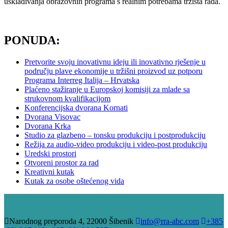
usklađivanja obrazovnih programa s realnim potrebama tržišta rada.
PONUDA:
Pretvorite svoju inovativnu ideju ili inovativno rješenje u
području plave ekonomije u tržišni proizvod uz potporu
Programa Interreg Italija – Hrvatska
Plaćeno stažiranje u Europskoj komisiji za mlade sa
strukovnom kvalifikacijom
Konferencijska dvorana Kornati
Dvorana Visovac
Dvorana Krka
Studio za glazbeno – tonsku produkciju i postprodukciju
Režija za audio-video produkciju i video-post produkciju
Uredski prostori
Otvoreni prostor za rad
Kreativni kutak
Kutak za osobe oštećenog vida
Narodnog preporoda 4, 22000 Šibenik
info@rra-abc.com
+385