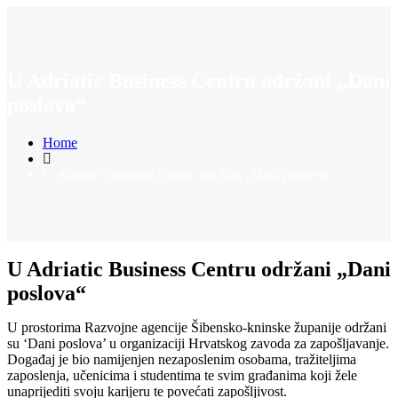
U Adriatic Business Centru održani „Dani
poslova“
Home
U Adriatic Business Centru održani „Dani poslova“
U Adriatic Business Centru održani „Dani
poslova“
U prostorima Razvojne agencije Šibensko-kninske županije održani
su ‘Dani poslova’ u organizaciji Hrvatskog zavoda za zapošljavanje.
Događaj je bio namijenjen nezaposlenim osobama, tražiteljima
zaposlenja, učenicima i studentima te svim građanima koji žele
unaprijediti svoju karijeru te povećati zapošljivost.