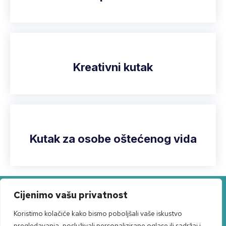
Kreativni kutak
Kutak za osobe oštećenog vida
Cijenimo vašu privatnost
Narodnog preporoda 4, 22000 Šibenik
Koristimo kolačiće kako bismo poboljšali vaše iskustvo
info@rra-abc.com
pregledavanja, posluživali personalizirane oglase ili sadržaj i